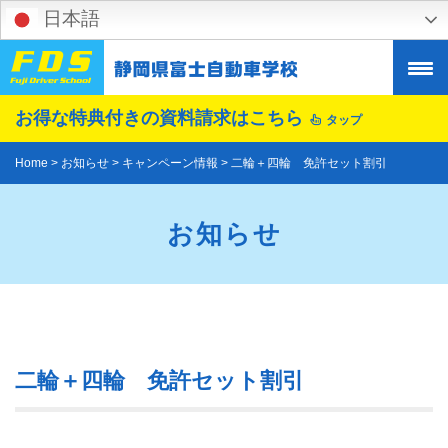
Skip
日本語
to
content
お得な特典付きの
資料請求はこちら
タップ
Home
>
お知らせ
>
キャンペーン情報
>
二輪＋四輪 免許セット割引
お知らせ
二輪＋四輪 免許セット割引