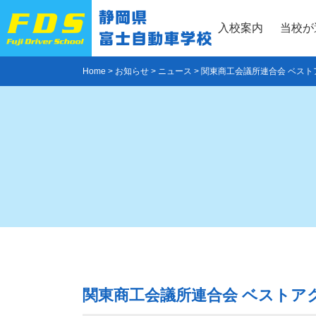
Skip
to
入校案内
当校が
content
Home
>
お知らせ
>
ニュース
>
関東商工会議所連合会 ベス
関東商工会議所連合会 ベストア