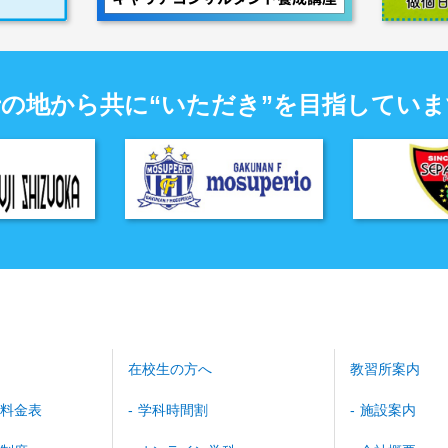
士の地から共に“いただき”を目指していま
在校生の方へ
教習所案内
料金表
学科時間割
施設案内